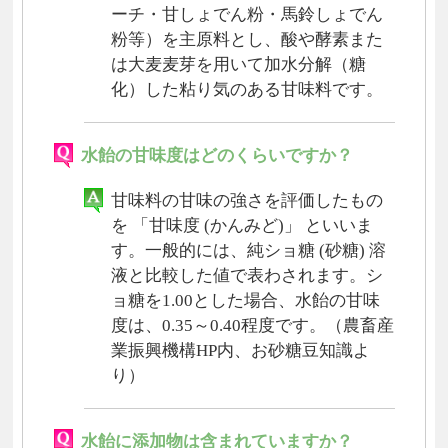
ーチ・甘しょでん粉・馬鈴しょでん
粉等）を主原料とし、酸や酵素また
は大麦麦芽を用いて加水分解（糖
化）した粘り気のある甘味料です。
水飴の甘味度はどのくらいですか？
甘味料の甘味の強さを評価したもの
を 「甘味度 (かんみど)」 といいま
す。一般的には、純ショ糖 (砂糖) 溶
液と比較した値で表わされます。シ
ョ糖を1.00とした場合、水飴の甘味
度は、0.35～0.40程度です。（農畜産
業振興機構HP内、お砂糖豆知識よ
り）
水飴に添加物は含まれていますか？